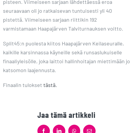
pisteen. Viimeiseen sarjaan lähdettäessä eroa
seuraavaan oli jo ratkaisevan tuntuisesti yli 40
pistettä. Viimeiseen sarjaan riittikin 192
varmistamaan Haapajärven Talviturnauksen voitto.
Split45:n puolesta kiitos Haapajärven Keilaseuralle,
kaikille karsinnassa käyneille sekä runsaslukuiselle
finaaliyleisölle, joka laittoi hallinhoitajan miettimään jo
katsomon laajennusta.
Finaalin tulokset
tästä.
Jaa tämä artikkeli
Facebook
LinkedIn
WhatsApp
Sähköposti