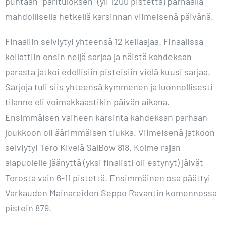
puhtaan ”parituloksen” (yli 1200 pistettä) parhaalla
mahdollisella hetkellä karsinnan viimeisenä päivänä.
Finaaliin selviytyi yhteensä 12 keilaajaa. Finaalissa
keilattiin ensin neljä sarjaa ja näistä kahdeksan
parasta jatkoi edellisiin pisteisiin vielä kuusi sarjaa.
Sarjoja tuli siis yhteensä kymmenen ja luonnollisesti
tilanne eli voimakkaastikin päivän aikana.
Ensimmäisen vaiheen karsinta kahdeksan parhaan
joukkoon oli äärimmäisen tiukka. Viimeisenä jatkoon
selviytyi Tero Kivelä SalBow 818. Kolme rajan
alapuolelle jäänyttä (yksi finalisti oli estynyt) jäivät
Terosta vain 6-11 pistettä. Ensimmäinen osa päättyi
Varkauden Mainareiden Seppo Ravantin komennossa
pistein 879.