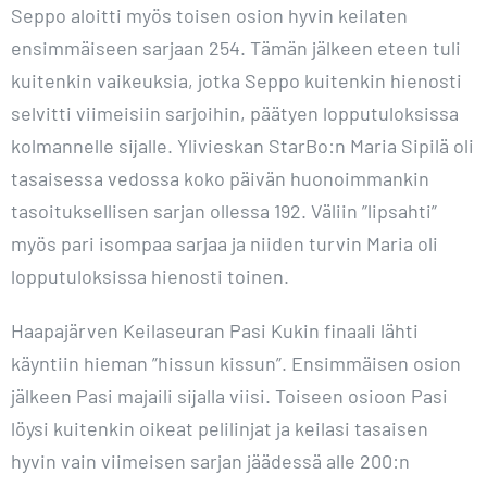
Seppo aloitti myös toisen osion hyvin keilaten
ensimmäiseen sarjaan 254. Tämän jälkeen eteen tuli
kuitenkin vaikeuksia, jotka Seppo kuitenkin hienosti
selvitti viimeisiin sarjoihin, päätyen lopputuloksissa
kolmannelle sijalle. Ylivieskan StarBo:n Maria Sipilä oli
tasaisessa vedossa koko päivän huonoimmankin
tasoituksellisen sarjan ollessa 192. Väliin ”lipsahti”
myös pari isompaa sarjaa ja niiden turvin Maria oli
lopputuloksissa hienosti toinen.
Haapajärven Keilaseuran Pasi Kukin finaali lähti
käyntiin hieman ”hissun kissun”. Ensimmäisen osion
jälkeen Pasi majaili sijalla viisi. Toiseen osioon Pasi
löysi kuitenkin oikeat pelilinjat ja keilasi tasaisen
hyvin vain viimeisen sarjan jäädessä alle 200:n