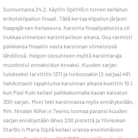
Sunnuntaina 24.2. käytiin Split45:n toinen keilailun
erikoiskilpailun finaali. Tällä kertaa kilpailun järjesti
Haapajärven Keilaseura. Karsinta finaalipaikoista oli
tiukkaa viimeisen karsintaviikon aikana. Osa varmisti
paikkansa finaaliin vasta karsinnan viimeisissä
lähdöissä. Helpon olosuhteen myötä karsintaraja
muodostui ennakoidun kovaksi. Kuuden sarjan
tulokseksi tarvittiin 1371 ja turbossakin (2 sarjaa) 491.
Ilahduttavin tapahtuma karsinnan aikana koettiin 19.1.
kun Pasi Kuki keilasi paikkakunnalla kauan kaivatun
300-sarjan. Moni teki karsinnassa myös ennätyksiään.
Mm. Nivalan NiKei:n Teemu Isomaa paransi kuuden
sarjan ennätystään lähes 200 pistettä ja Ylivieskan
StarBo:n Maria Sipilä keilasi uransa ensimmäisen