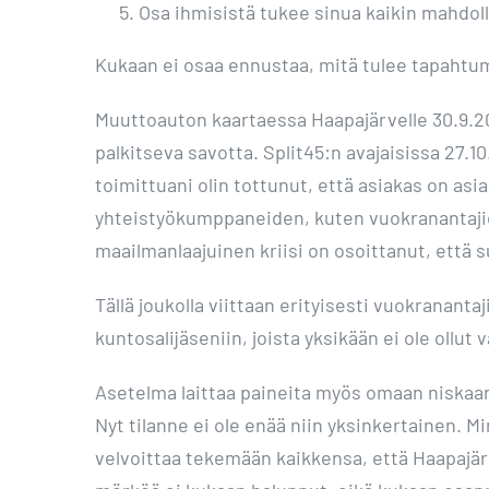
Osa ihmisistä tukee sinua kaikin mahdolli
Kukaan ei osaa ennustaa, mitä tulee tapahtu
Muuttoauton kaartaessa Haapajärvelle 30.9.201
palkitseva savotta. Split45:n avajaisissa 27.1
toimittuani olin tottunut, että asiakas on asi
yhteistyökumppaneiden, kuten vuokranantajien
maailmanlaajuinen kriisi on osoittanut, että su
Tällä joukolla viittaan erityisesti vuokranantaji
kuntosalijäseniin, joista yksikään ei ole ollut
Asetelma laittaa paineita myös omaan niskaani
Nyt tilanne ei ole enää niin yksinkertainen. Mi
velvoittaa tekemään kaikkensa, että Haapajärv