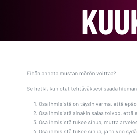
KUU
Eihän anneta mustan mörön voittaa?
Se hetki, kun otat tehtäväksesi saada hieman 
Osa ihmisistä on täysin varma, että epäo
Osa ihmisistä ainakin salaa toivoo, että
Osa ihmisistä tukee sinua, mutta arvelee
Osa ihmisistä tukee sinua, ja toivoo syd