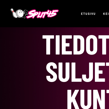
Skip
to
ETUSIVU
KE
content
TIEDOT
SULJE
KUN