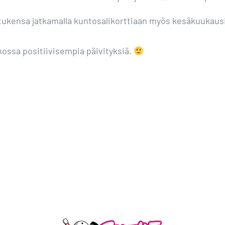
tukensa jatkamalla kuntosalikorttiaan myös kesäkuukausil
kossa positiivisempia päivityksiä.