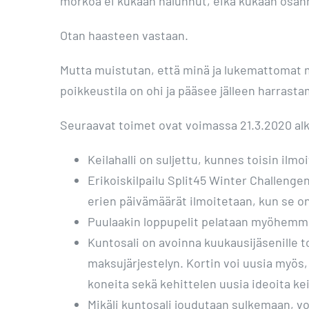
mörköä ei kukaan halunnut, eikä kukaan osan
Otan haasteen vastaan.
Mutta muistutan, että minä ja lukemattomat m
poikkeustila on ohi ja pääsee jälleen harrasta
Seuraavat toimet ovat voimassa 21.3.2020 alk
Keilahalli on suljettu, kunnes toisin ilmo
Erikoiskilpailu Split45 Winter Challengen
erien päivämäärät ilmoitetaan, kun se on
Puulaakin loppupelit pelataan myöhemmi
Kuntosali on avoinna kuukausijäsenille 
maksujärjestelyn. Kortin voi uusia myös,
koneita sekä kehittelen uusia ideoita keil
Mikäli kuntosali joudutaan sulkemaan, vo