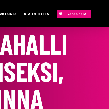
OHTAISTA
OTA YHTEYTTÄ
VARAA RATA
LAHALLI
SEKSI,
INNA