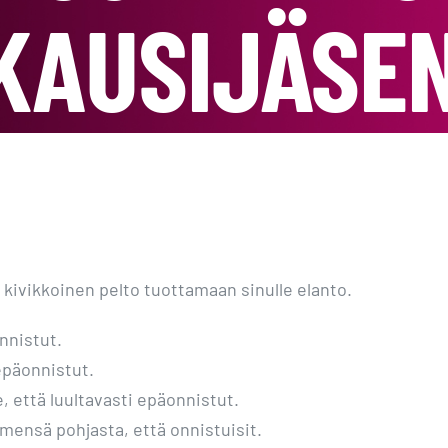
KAUSIJÄSEN
kivikkoinen pelto tuottamaan sinulle elanto.
nnistut.
 epäonnistut.
, että luultavasti epäonnistut.
ämensä pohjasta, että onnistuisit.