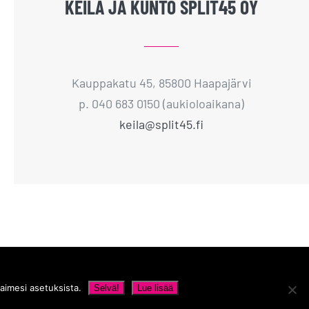
KEILA JA KUNTO SPLIT45 OY
Kauppakatu 45, 85800 Haapajärvi
p. 040 683 0150 (aukioloaikana)
keila@split45.fi
aimesi asetuksista.
Selvä!
Lue lisää