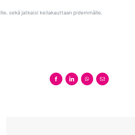
le, sekä jatkaisi keilakauttaan pidemmälle,
Facebook
LinkedIn
WhatsApp
Sähköposti