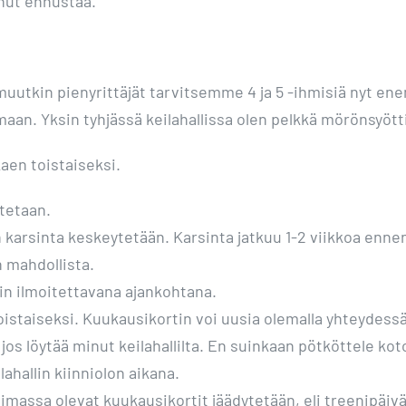
nut ennustaa.
uutkin pienyrittäjät tarvitsemme 4 ja 5 -ihmisiä nyt en
maan. Yksin tyhjässä keilahallissa olen pelkkä mörönsyött
aen toistaiseksi.
itetaan.
 karsinta keskeytetään. Karsinta jatkuu 1-2 viikkoa ennen 
 mahdollista.
n ilmoitettavana ajankohtana.
toistaiseksi. Kuukausikortin voi uusia olemalla yhteyde
 jos löytää minut keilahallilta. En suinkaan pötköttele k
ahallin kiinniolon aikana.
imassa olevat kuukausikortit jäädytetään, eli treenipäivät