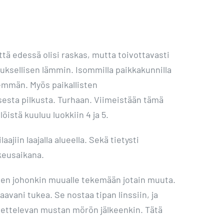
ttä edessä olisi raskas, mutta toivottavasti
keuksellisen lämmin. Isommilla paikkakunnilla
enemmän. Myös paikallisten
sesta pilkusta. Turhaan. Viimeistään tämä
öistä kuuluu luokkiin 4 ja 5.
aajiin laajalla alueella. Sekä tietysti
kkeusaikana.
ähden johonkin muualle tekemään jotain muuta.
aavani tukea. Se nostaa tipan linssiin, ja
koettelevan mustan mörön jälkeenkin. Tätä