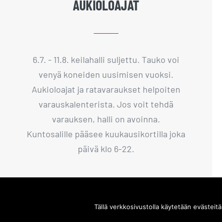
AUKIOLOAJAT
6.7. - 11.8. keilahalli suljettu. Tauko voi
venyä koneiden uusimisen vuoksi.
Aukioloajat ja ratavaraukset helpoiten
varauskalenterista. Jos voit tehdä
varauksen, halli on avoinna.
Kuntosalille pääsee kuukausikortilla joka
päivä klo 6-22.
Tällä verkkosivustolla käytetään evästeit