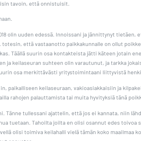
sin tavoin, että onnistuisit.
maan.
8 olin uuden edessä. Innoissani ja jännittynyt tietäen, e
0. totesin, että vastaanotto paikkakunnalle on ollut poik
akas. Täällä suurin osa kontakteista jätti käteen jotain 
 ja keilaseuran suhteen olin varautunut, ja tarkka jokai
urin osa merkittävästi yritystoimintaani liittyvistä henkil
in, paikalliseen keilaseuraan, vakioasiakkaisiin ja kilpakeil
 vailla rahojen palauttamista tai muita hyvityksiä tänä poi
. Tänne tullessani ajattelin, että jos ei kannata, niin l
nua tuetaan. Tahoilta joilta en olisi osannut edes toivoa s
ellä olisi toimiva keilahalli vielä tämän koko maailmaa 