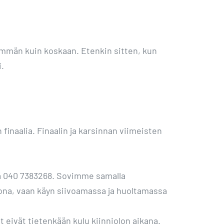
emmän kuin koskaan. Etenkin sitten, kun
i.
finaalia. Finaalin ja karsinnan viimeisten
ssä 040 7383268. Sovimme samalla
otona, vaan käyn siivoamassa ja huoltamassa
 eivät tietenkään kulu kiinniolon aikana.