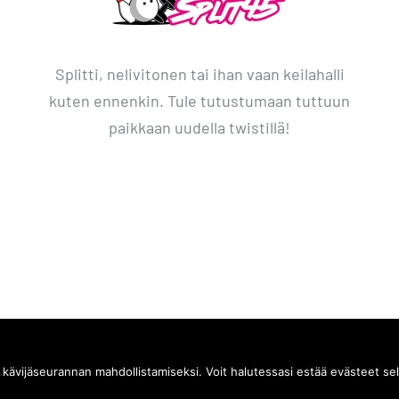
Splitti, nelivitonen tai ihan vaan keilahalli
kuten ennenkin. Tule tutustumaan tuttuun
paikkaan uudella twistillä!
© Copyright
2026 |
Donetti
ä kävijäseurannan mahdollistamiseksi. Voit halutessasi estää evästeet sel