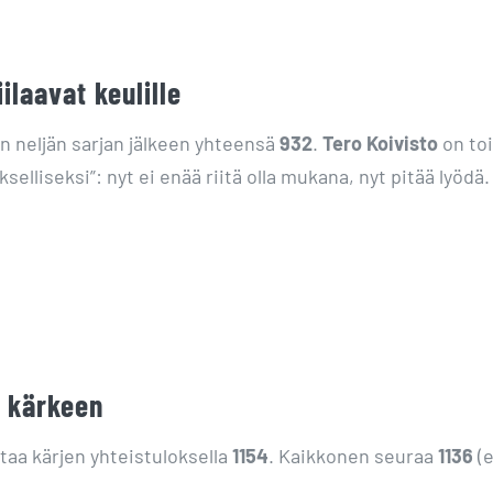
ilaavat keulille
an neljän sarjan jälkeen yhteensä
932
.
Tero Koivisto
on to
selliseksi”: nyt ei enää riitä olla mukana, nyt pitää lyödä.
e kärkeen
ttaa kärjen yhteistuloksella
1154
. Kaikkonen seuraa
1136
(e