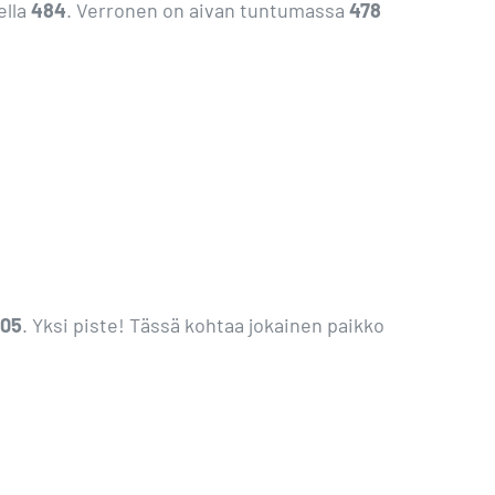
ella
484
. Verronen on aivan tuntumassa
478
705
. Yksi piste! Tässä kohtaa jokainen paikko