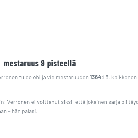
: mestaruus 9 pisteellä
erronen tulee ohi ja vie mestaruuden
1364
:llä. Kaikkonen
in: Verronen ei voittanut siksi, että jokainen sarja oli tä
aan – hän palasi.