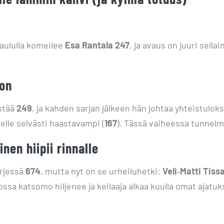
taululla komeilee
Esa Rantala 247
, ja avaus on juuri sell
non
istää
249
, ja kahden sarjan jälkeen hän johtaa yhteistulok
nelle selvästi haastavampi (
167
). Tässä vaiheessa tunnel
nen hiipii rinnalle
ärjessä
674
, mutta nyt on se urheiluhetki:
Veli‑Matti Tiss
ossa katsomo hiljenee ja keilaaja alkaa kuulla omat ajatuk