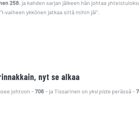
inen 258
, ja kahden sarjan jälkeen hän johtaa yhteistuloks
 “I‑vaiheen ykkönen jatkaa siitä mihin jäi”.
rinnakkain, nyt se alkaa
usee johtoon –
706
– ja Tissarinen on
yksi piste
perässä –