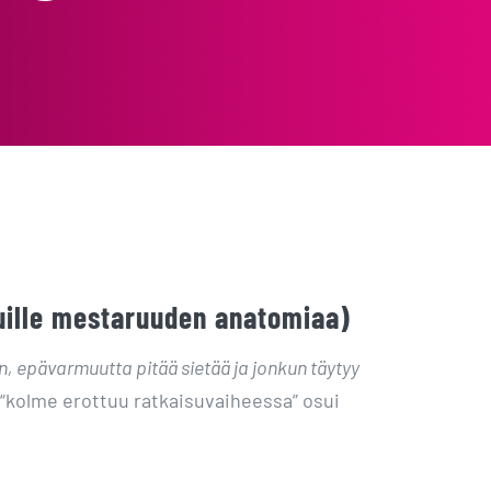
muille mestaruuden anatomiaa)
, epävarmuutta pitää sietää ja jonkun täytyy
 “kolme erottuu ratkaisuvaiheessa” osui