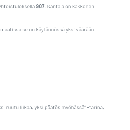
 yhteistuloksella
907
. Rantala on kakkonen
ormaatissa se on käytännössä yksi väärään
ksi ruutu liikaa, yksi päätös myöhässä” -tarina,