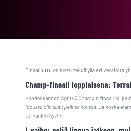
Finaalijuttu on luotu tekoälyllä eri versioita y
Champ-finaali loppiaisena: Terra
Kahdeksannen Split45 Champin finaali oli juur
lopussa olla sinut pelinsä kanssa.
Ja koska eläm
turhankin hyvin.
I‑vaihe: neljä lippua jatkoon, mu