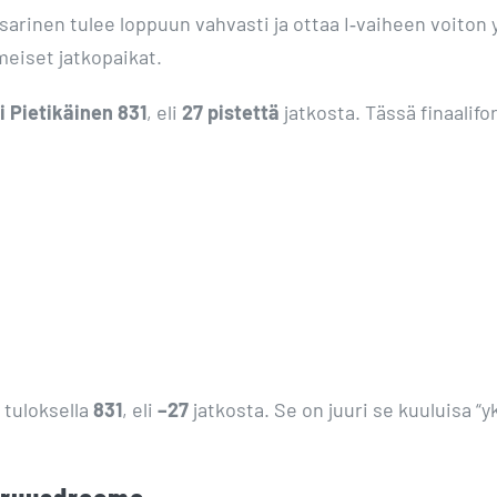
issarinen tulee loppuun vahvasti ja ottaa I‑vaiheen voiton
imeiset jatkopaikat.
i Pietikäinen 831
, eli
27 pistettä
jatkosta. Tässä finaalif
 tuloksella
831
, eli
–27
jatkosta. Se on juuri se kuuluisa “y