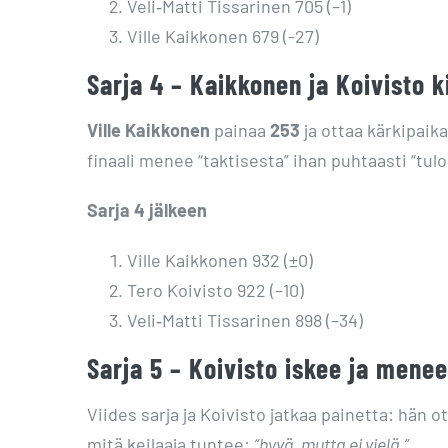
Veli‑Matti Tissarinen 705 (–1)
Ville Kaikkonen 679 (-27)
Sarja 4 – Kaikkonen ja Koivisto ki
Ville Kaikkonen
painaa
253
ja ottaa kärkipaik
finaali menee “taktisesta” ihan puhtaasti “tulok
Sarja 4 jälkeen
Ville Kaikkonen 932 (±0)
Tero Koivisto 922 (–10)
Veli‑Matti Tissarinen 898 (–34)
Sarja 5 – Koivisto iskee ja mene
Viides sarja ja Koivisto jatkaa painetta: hän o
mitä keilaaja tuntee:
“hyvä, mutta ei vielä.”