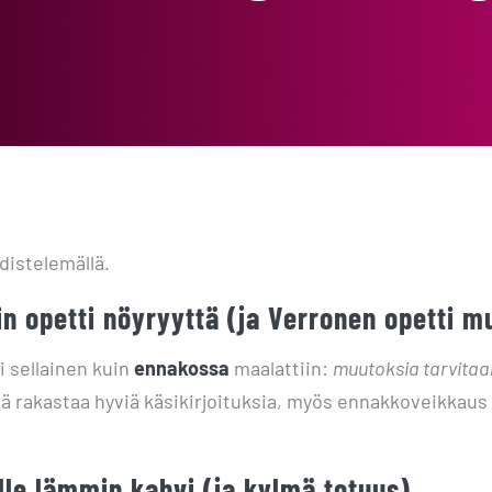
hdistelemällä.
in opetti nöyryyttä (ja Verronen opetti 
i sellainen kuin
ennakossa
maalattiin:
muutoksia tarvitaan
ä rakastaa hyviä käsikirjoituksia, myös ennakkoveikkaus
ille lämmin kahvi (ja kylmä totuus)