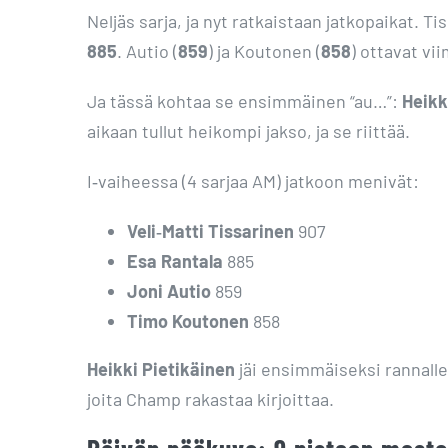
Neljäs sarja, ja nyt ratkaistaan jatkopaikat. T
885
. Autio (
859
) ja Koutonen (
858
) ottavat vi
Ja tässä kohtaa se ensimmäinen “au…”:
Heikk
aikaan tullut heikompi jakso, ja se riittää.
I‑vaiheessa (4 sarjaa AM) jatkoon menivät:
Veli‑Matti Tissarinen
907
Esa Rantala
885
Joni Autio
859
Timo Koutonen
858
Heikki Pietikäinen
jäi ensimmäiseksi rannalle
joita Champ rakastaa kirjoittaa.