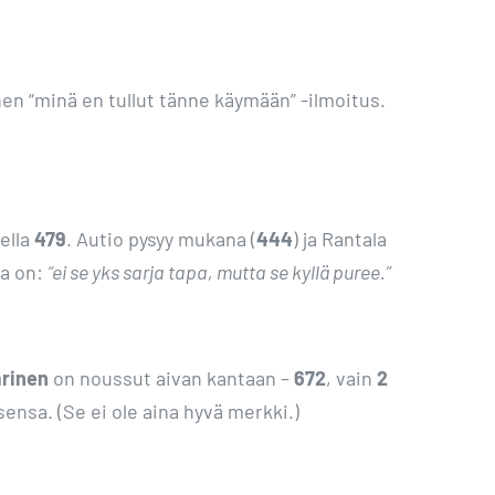
ainen “minä en tullut tänne käymään” -ilmoitus.
sella
479
. Autio pysyy mukana (
444
) ja Rantala
ma on:
“ei se yks sarja tapa, mutta se kyllä puree.”
arinen
on noussut aivan kantaan –
672
, vain
2
sensa. (Se ei ole aina hyvä merkki.)