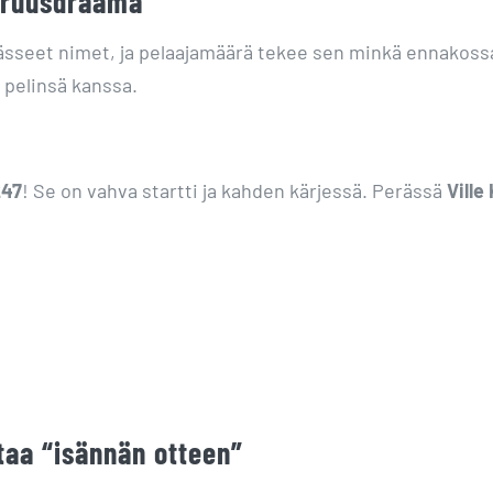
aruusdraama
ässeet nimet, ja pelaajamäärä tekee sen minkä ennakossa
 pelinsä kanssa.
247
! Se on vahva startti ja kahden kärjessä. Perässä
Ville
ttaa “isännän otteen”