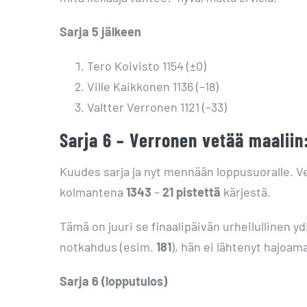
Sarja 5 jälkeen
Tero Koivisto 1154 (±0)
Ville Kaikkonen 1136 (–18)
Valtter Verronen 1121 (–33)
Sarja 6 – Verronen vetää maaliin
Kuudes sarja ja nyt mennään loppusuoralle. V
kolmantena
1343
–
21 pistettä
kärjestä.
Tämä on juuri se finaalipäivän urheilullinen yd
notkahdus (esim.
181
), hän ei lähtenyt hajoam
Sarja 6 (lopputulos)