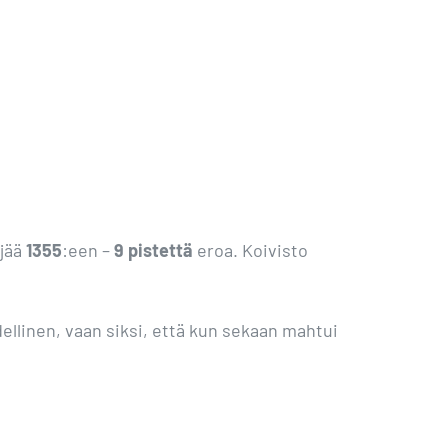
 jää
1355
:een –
9 pistettä
eroa. Koivisto
ydellinen, vaan siksi, että kun sekaan mahtui