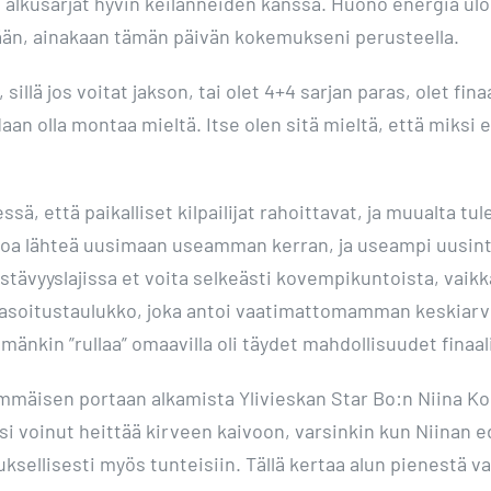
at alkusarjat hyvin keilanneiden kanssa. Huono energia ul
ikään, ainakaan tämän päivän kokemukseni perusteella.
sillä jos voitat jakson, tai olet 4+4 sarjan paras, olet fi
an olla montaa mieltä. Itse olen sitä mieltä, että miksi
ä, että paikalliset kilpailijat rahoittavat, ja muualta tul
lppoa lähteä uusimaan useamman kerran, ja useampi uusin
estävyyslajissa et voita selkeästi kovempikuntoista, vaikk
i tasoitustaulukko, joka antoi vaatimattomamman keskiar
mmänkin ”rullaa” omaavilla oli täydet mahdollisuudet finaa
immäisen portaan alkamista Ylivieskan Star Bo:n Niina Kou
isi voinut heittää kirveen kaivoon, varsinkin kun Niinan 
euksellisesti myös tunteisiin. Tällä kertaa alun pienestä v