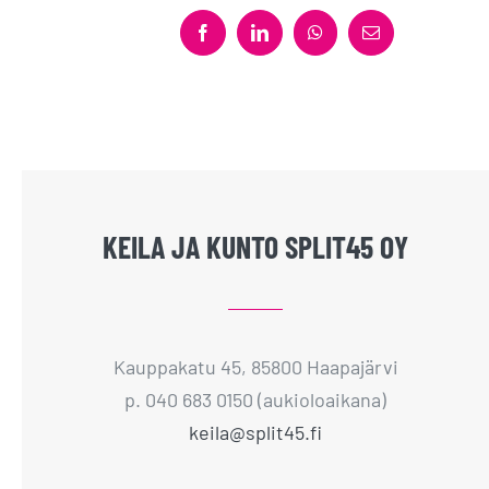
Facebook
LinkedIn
WhatsApp
Sähköposti
KEILA JA KUNTO SPLIT45 OY
Kauppakatu 45, 85800 Haapajärvi
p. 040 683 0150 (aukioloaikana)
keila@split45.fi