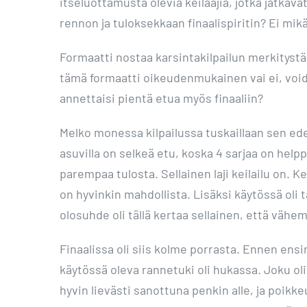
itseluottamusta olevia keilaajia, jotka jatkav
rennon ja tuloksekkaan finaalispiritin? Ei m
Formaatti nostaa karsintakilpailun merkitystä, 
tämä formaatti oikeudenmukainen vai ei, voida
annettaisi pientä etua myös finaaliin?
Melko monessa kilpailussa tuskaillaan sen edess
asuvilla on selkeä etu, koska 4 sarjaa on he
parempaa tulosta. Sellainen laji keilailu on. K
on hyvinkin mahdollista. Lisäksi käytössä ol
olosuhde oli tällä kertaa sellainen, että vähe
Finaalissa oli siis kolme porrasta. Ennen ens
käytössä oleva rannetuki oli hukassa. Joku ol
hyvin lievästi sanottuna penkin alle, ja poikk