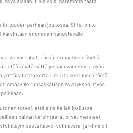
os, hyvä sisään. Mikä voisi paremmin taata
naalin kuuden parhaan joukossa. Siitä, onko
 ei karsintaan enemmän panostavalle
evat vievät rahat. Tässä formaatissa lähellä
ta tietää väistämättä jossain vaiheessa myös
a yrittäisit sata kertaa, mutta keilailussa tämä
von omaaville runsaskätisen hyvityksen. Myös
lipaikkaan.
tonen totesi, että aina keilakilpailussa
edellisen päivän karsintaerät olivat menneet
astoinkäymisestä kasvoi voimavara, ja Niina oli