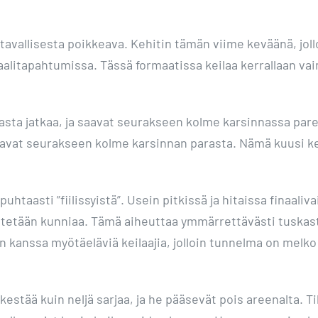
vallisesta poikkeava. Kehitin tämän viime keväänä, jolloi
alitapahtumissa. Tässä formaatissa keilaa kerrallaan vain
parasta jatkaa, ja saavat seurakseen kolme karsinnassa pa
saavat seurakseen kolme karsinnan parasta. Nämä kuusi keil
taasti ”fiilissyistä”. Usein pitkissä ja hitaissa finaali
 niitetään kunniaa. Tämä aiheuttaa ymmärrettävästi tuskas
 kanssa myötäeläviä keilaajia, jolloin tunnelma on melko 
 kestää kuin neljä sarjaa, ja he pääsevät pois areenalta. T