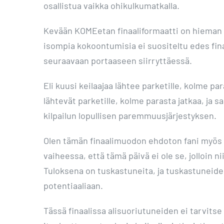
osallistua vaikka ohikulkumatkalla.
Kevään KOMEetan finaaliformaatti on hieman ta
isompia kokoontumisia ei suositeltu edes fina
seuraavaan portaaseen siirryttäessä.
Eli kuusi keilaajaa lähtee parketille, kolme 
lähtevät parketille, kolme parasta jatkaa, ja 
kilpailun lopullisen paremmuusjärjestyksen.
Olen tämän finaalimuodon ehdoton fani myös puh
vaiheessa, että tämä päivä ei ole se, jolloin
Tuloksena on tuskastuneita, ja tuskastuneiden
potentiaaliaan.
Tässä finaalissa alisuoriutuneiden ei tarvitse