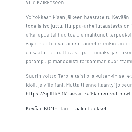
Ville Kaikkoseen.
Voitokkaan kisan jälkeen haastateltu Kevään K
todella iso juttu. Huippu-urheilutaustasta o
eikä lepoa tai huoltoa ole mahtunut tarpeeksi 
vajaa huolto ovat aiheuttaneet etenkin lantio
oli saatu huomattavasti paremmaksi jäsenkorj
parempi, ja mahdollisti tarkemman suorittam
Suurin voitto Terolle taisi olla kuitenkin se, 
idoli, ja Ville fani. Mutta tilanne kääntyi jo s
https://split45.fi/caesar-kaikkonen-vei-bowl
Kevään KOMEetan finaalin tulokset.