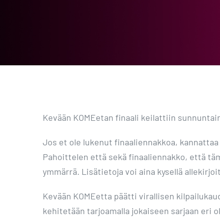
Kevään KOMEetan finaali keilattiin sunnuntaina
Jos et ole lukenut finaaliennakkoa, kannattaa
Pahoittelen että sekä finaaliennakko, että tämä
ymmärrä. Lisätietoja voi aina kysellä allekirjoi
Kevään KOMEetta päätti virallisen kilpailukaude
kehitetään tarjoamalla jokaiseen sarjaan eri olo