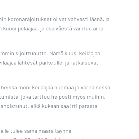
n koronarajoitukset olivat vahvasti läsnä, ja
 kuusi pelaajaa, ja osa väestä vaihtuu aina
remmin sijoittunutta. Nämä kuusi keilaajaa
aajaa lähtevät parketille, ja ratkaisevat
vaiheissa moni keilaajaa huomaa jo varhaisessa
tumista, joka tarttuu helposti myös muihin.
ahdistunut, eikä kukaan saa irti parasta
ilalle tulee sama määrä täynnä