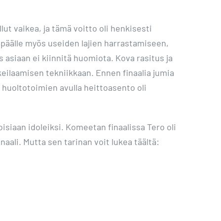
ut vaikea, ja tämä voitto oli henkisesti
 päälle myös useiden lajien harrastamiseen,
 asiaan ei kiinnitä huomiota. Kova rasitus ja
keilaamisen tekniikkaan. Ennen finaalia jumia
huoltotoimien avulla heittoasento oli
toisiaan idoleiksi. Komeetan finaalissa Tero oli
inaali. Mutta sen tarinan voit lukea täältä: