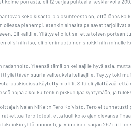
t kolme porrasta, eli 12 sarjaa puhtaalla keskiarvolla 209
pantavaa koko kisasta ja olosuhteesta on, että lähes kaikk
 ollessa pienempi, etenkin alhaalta pelaavat tarjoilivat a
n. Eli kaikille. Yllätys ei ollut se, että toisen portaan t
olisi niin iso, oli pienimuotoinen shokki niin minulle ku
n radanhoito. Yleensä tämä on keilaajille hyvä asia, mutt
tti yllättävän suuria vaikeuksia keilaajille. Täytyy toki m
aruuskisoissa käytetty profiili. Silti oli yllättävää, et
ssä nojaa alkoi kuitenkin pikkuhiljaa syntymään, ja tulo
ittaja Nivalan NiKei:n Tero Koivisto. Tero ei tunnetusti p
 ratkettua Tero totesi, että luuli koko ajan olevansa finaa
jotakuinkin yhtä huonosti, ja viimeisen sarjan 257 riitti 