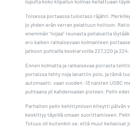
lopulta koko kilpailun kolmas keilattuaan täyde
Toisessa portaassa tulostaso räjähti. Merkille
jo yhden erän verran pelattuun hoitoon. Ration
enemmän ”nojaa” reunasta pelialuetta löytääksee
ero kaiken ratkaisevaan kolmanteen portaaseen 
jatkoon puhtailla keskiarvoilla 227,220 ja 224.
Ennen kolmatta ja ratkaisevaa porrasta tehtii
portaissa tehty noja lanattiin pois, ja tämä tuo
automaatti, vaan vuoden -13 naisten USBC mest
puhtaana yli kahdensadan pisteen. Pelin edete
Parhaiten pelin kehittymisen kiteytti päivän vo
keskittyy täysillä omaan suorittamiseen. Pelin
Totuus oli kuitenkin se, että muut keilasivat 