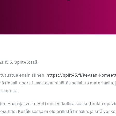
 15.5. Split45:ssä.
 tutustua ensin siihen.
https://split45.fi/kevaan-komeet
 finaaliraportti saattavat sisältää sellaista materiaalia,
ttaneelta.
n Haapajärvellä. Heti ensi viikolla alkaa kuitenkin epävir
suhde. Kesäkisassa ei ole erillistä finaalia, ja sitä voi ke