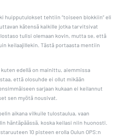
.
i huipputulokset tehtiin ”toiseen blokkiin” eli
uttavan kätensä kaikille jotka tarvitsivat
ulostaso tulisi olemaan kovin, mutta se, että
in keilaajillekin. Tästä portaasta mentiin
a kuten edellä on mainittu, aiemmissa
uistaa, että olosuhde ei ollut mikään
tä ensimmäiseen sarjaan kukaan ei keilannut
kset sen myötä nousivat.
elin aikana vilkuile tulostaulua, vaan
lin häntäpäässä, koska keilasi niin huonosti.
mestaruuteen 10 pisteen erolla Oulun OPS:n