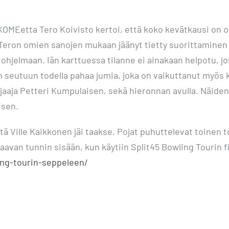
OMEetta Tero Koivisto kertoi, että koko kevätkausi on oll
n Teron omien sanojen mukaan jäänyt tietty suorittaminen
ohjelmaan. Iän karttuessa tilanne ei ainakaan helpotu, jos
n seutuun todella pahaa jumia, joka on vaikuttanut myös 
aaja Petteri Kumpulaisen, sekä hieronnan avulla. Näiden 
isen.
että Ville Kaikkonen jäi taakse. Pojat puhuttelevat toinen 
euraavan tunnin sisään, kun käytiin Split45 Bowling Tourin f
ing-tourin-seppeleen/