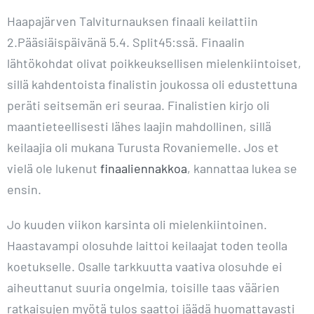
Haapajärven Talviturnauksen finaali keilattiin
2.Pääsiäispäivänä 5.4. Split45:ssä. Finaalin
lähtökohdat olivat poikkeuksellisen mielenkiintoiset,
sillä kahdentoista finalistin joukossa oli edustettuna
peräti seitsemän eri seuraa. Finalistien kirjo oli
maantieteellisesti lähes laajin mahdollinen, sillä
keilaajia oli mukana Turusta Rovaniemelle. Jos et
vielä ole lukenut
finaaliennakkoa
, kannattaa lukea se
ensin.
Jo kuuden viikon karsinta oli mielenkiintoinen.
Haastavampi olosuhde laittoi keilaajat toden teolla
koetukselle. Osalle tarkkuutta vaativa olosuhde ei
aiheuttanut suuria ongelmia, toisille taas väärien
ratkaisujen myötä tulos saattoi jäädä huomattavasti