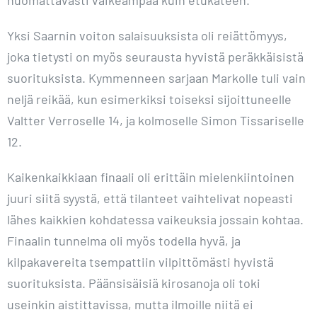
huomattavasti vaikeampaa kuin etukäteen.
Yksi Saarnin voiton salaisuuksista oli reiättömyys,
joka tietysti on myös seurausta hyvistä peräkkäisistä
suorituksista. Kymmenneen sarjaan Markolle tuli vain
neljä reikää, kun esimerkiksi toiseksi sijoittuneelle
Valtter Verroselle 14, ja kolmoselle Simon Tissariselle
12.
Kaikenkaikkiaan finaali oli erittäin mielenkiintoinen
juuri siitä syystä, että tilanteet vaihtelivat nopeasti
lähes kaikkien kohdatessa vaikeuksia jossain kohtaa.
Finaalin tunnelma oli myös todella hyvä, ja
kilpakavereita tsempattiin vilpittömästi hyvistä
suorituksista. Päänsisäisiä kirosanoja oli toki
useinkin aistittavissa, mutta ilmoille niitä ei