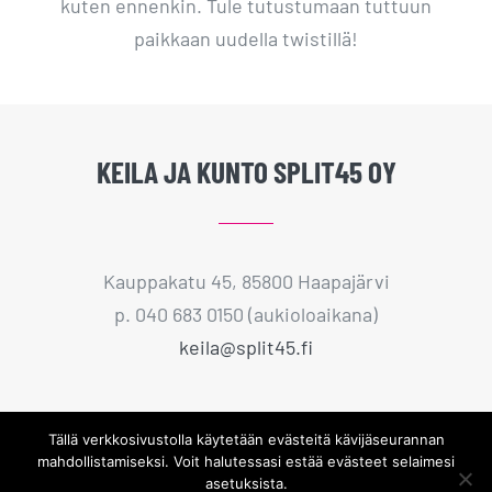
kuten ennenkin. Tule tutustumaan tuttuun
paikkaan uudella twistillä!
KEILA JA KUNTO SPLIT45 OY
Kauppakatu 45, 85800 Haapajärvi
p. 040 683 0150 (aukioloaikana)
keila@split45.fi
Tällä verkkosivustolla käytetään evästeitä kävijäseurannan
mahdollistamiseksi. Voit halutessasi estää evästeet selaimesi
asetuksista.