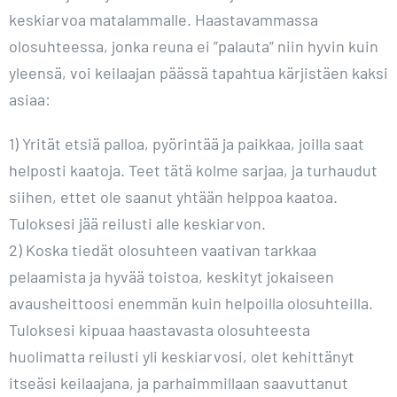
keskiarvoa matalammalle. Haastavammassa
olosuhteessa, jonka reuna ei ”palauta” niin hyvin kuin
yleensä, voi keilaajan päässä tapahtua kärjistäen kaksi
asiaa:
1) Yrität etsiä palloa, pyörintää ja paikkaa, joilla saat
helposti kaatoja. Teet tätä kolme sarjaa, ja turhaudut
siihen, ettet ole saanut yhtään helppoa kaatoa.
Tuloksesi jää reilusti alle keskiarvon.
2) Koska tiedät olosuhteen vaativan tarkkaa
pelaamista ja hyvää toistoa, keskityt jokaiseen
avausheittoosi enemmän kuin helpoilla olosuhteilla.
Tuloksesi kipuaa haastavasta olosuhteesta
huolimatta reilusti yli keskiarvosi, olet kehittänyt
itseäsi keilaajana, ja parhaimmillaan saavuttanut