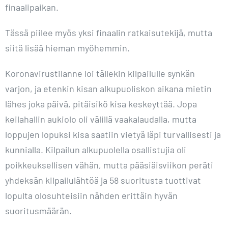
finaalipaikan.
Tässä piilee myös yksi finaalin ratkaisutekijä, mutta
siitä lisää hieman myöhemmin.
Koronavirustilanne loi tällekin kilpailulle synkän
varjon, ja etenkin kisan alkupuoliskon aikana mietin
lähes joka päivä, pitäisikö kisa keskeyttää. Jopa
keilahallin aukiolo oli välillä vaakalaudalla, mutta
loppujen lopuksi kisa saatiin vietyä läpi turvallisesti ja
kunnialla. Kilpailun alkupuolella osallistujia oli
poikkeuksellisen vähän, mutta pääsiäisviikon peräti
yhdeksän kilpailulähtöä ja 58 suoritusta tuottivat
lopulta olosuhteisiin nähden erittäin hyvän
suoritusmäärän.