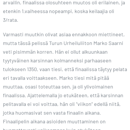
arvailin, finaalissa olosuhteen muutos oli erilainen, ja
etenkin 1.vaiheessa nopeampi, koska keilaajia oli
3/rata.
Varmasti muutkin olivat asiaa ennakkoon miettineet,
mutta tässä pelissä Turun Urheiluliiton Marko Saarni
veti pisimmän korren. Hän ei ollut alkuunkaan
tyytyväinen karsinnan kolmanneksi parhaaseen
tulokseen 1350, vaan tiesi, että finaalissa täytyy pelata
eri tavalla voittaakseen. Marko tiesi mitä pitää
muuttaa, osasi toteuttaa sen, ja oli ylivoimainen
finaalissa. Ajattelemalla jo etukäteen, että karsinnan
pelitavalla ei voi voittaa, hän oli ”viikon” edellä niitä,
jotka huomasivat sen vasta finaalin aikana.
Finaalipelin aikana asioiden muuttaminen on